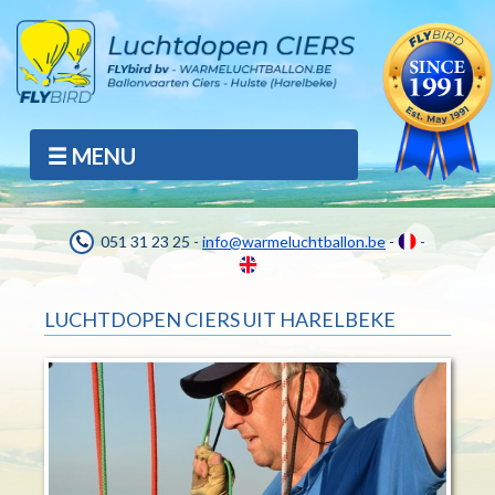
MENU
051 31 23 25 -
info@warmeluchtballon.be
-
-
LUCHTDOPEN CIERS UIT HARELBEKE