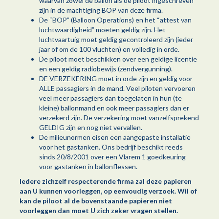
waarvan zowel de ballon als de piloot ingeschreven
zijn in de machtiging BOP van deze firma.
De “BOP” (Balloon Operations) en het “attest van
luchtwaardigheid” moeten geldig zijn. Het
luchtvaartuig moet geldig gecontroleerd zijn (ieder
jaar of om de 100 vluchten) en volledig in orde.
De piloot moet beschikken over een geldige licentie
en een geldig radiobewijs (zendvergunning).
DE VERZEKERING moet in orde zijn en geldig voor
ALLE passagiers in de mand. Veel piloten vervoeren
veel meer passagiers dan toegelaten in hun (te
kleine) ballonmand en ook meer passagiers dan er
verzekerd zijn. De verzekering moet vanzelfsprekend
GELDIG zijn en nog niet vervallen.
De milieunormen eisen een aangepaste installatie
voor het gastanken. Ons bedrijf beschikt reeds
sinds 20/8/2001 over een Vlarem 1 goedkeuring
voor gastanken in ballonflessen.
Iedere zichzelf respecterende firma zal deze papieren
aan U kunnen voorleggen, op eenvoudig verzoek. Wil of
kan de piloot al de bovenstaande papieren niet
voorleggen dan moet U zich zeker vragen stellen.