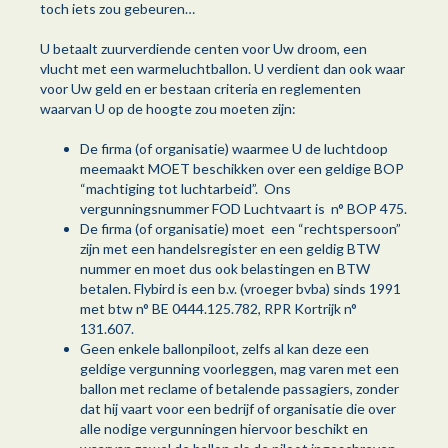
toch iets zou gebeuren…
U betaalt zuurverdiende centen voor Uw droom, een
vlucht met een warmeluchtballon. U verdient dan ook waar
voor Uw geld en er bestaan criteria en reglementen
waarvan U op de hoogte zou moeten zijn:
De firma (of organisatie) waarmee U de luchtdoop
meemaakt MOET beschikken over een geldige BOP
“machtiging tot luchtarbeid”. Ons
vergunningsnummer FOD Luchtvaart is n° BOP 475.
De firma (of organisatie) moet een “rechtspersoon”
zijn met een handelsregister en een geldig BTW
nummer en moet dus ook belastingen en BTW
betalen. Flybird is een b.v. (vroeger bvba) sinds 1991
met btw n° BE 0444.125.782, RPR Kortrijk n°
131.607.
Geen enkele ballonpiloot, zelfs al kan deze een
geldige vergunning voorleggen, mag varen met een
ballon met reclame of betalende passagiers, zonder
dat hij vaart voor een bedrijf of organisatie die over
alle nodige vergunningen hiervoor beschikt en