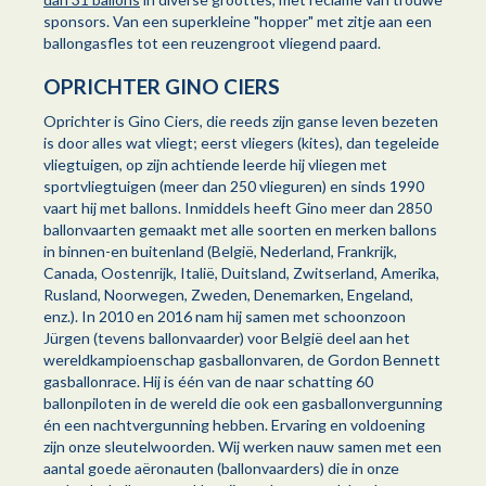
sponsors. Van een superkleine "hopper" met zitje aan een
ballongasfles tot een reuzengroot vliegend paard.
OPRICHTER GINO CIERS
Oprichter is Gino Ciers, die reeds zijn ganse leven bezeten
is door alles wat vliegt; eerst vliegers (kites), dan tegeleide
vliegtuigen, op zijn achtiende leerde hij vliegen met
sportvliegtuigen (meer dan 250 vlieguren) en sinds 1990
vaart hij met ballons. Inmiddels heeft Gino meer dan 2850
ballonvaarten gemaakt met alle soorten en merken ballons
in binnen-en buitenland (België, Nederland, Frankrijk,
Canada, Oostenrijk, Italië, Duitsland, Zwitserland, Amerika,
Rusland, Noorwegen, Zweden, Denemarken, Engeland,
enz.). In 2010 en 2016 nam hij samen met schoonzoon
Jürgen (tevens ballonvaarder) voor België deel aan het
wereldkampioenschap gasballonvaren, de Gordon Bennett
gasballonrace. Hij is één van de naar schatting 60
ballonpiloten in de wereld die ook een gasballonvergunning
én een nachtvergunning hebben. Ervaring en voldoening
zijn onze sleutelwoorden. Wij werken nauw samen met een
aantal goede aëronauten (ballonvaarders) die in onze